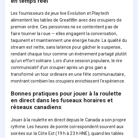
en temps réel
Les fournisseurs de jeux live Evolution et Playtech
alimentent les tables de GreatWin avec des croupiers de
premier ordre. Ces personnes ne se contentent pas de
faire tourner la roue — elles engagent la conversation,
taquinent et maintiennent une énergie haute. La qualité du
stream est nette, sans latence pour gâcher le suspense,
rendant chaque tour comme un événement partagé plutôt
qu’un effort solitaire. Lors d’une session populaire, le rire
communicatif d’un croupier après un gros gain a
transformé un tour ordinaire en une fête communautaire,
montrant combien les croupiers enrichissent l’expérience.
Bonnes pratiques pour jouer à la roulette
en direct dans les fuseaux horaires et
réseaux canadiens
Jouer à la roulette en direct depuis le Canada a son propre
rythme. Les heures de pointe correspondent souvent aux
soirées sur la Côte Est (19 h à 23 h HNE), quand les tables