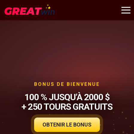
BONUS DE BIENVENUE
100 % JUSQU’À 2000 $
+ 250 TOURS GRATUITS
OBTENIR LE BONUS