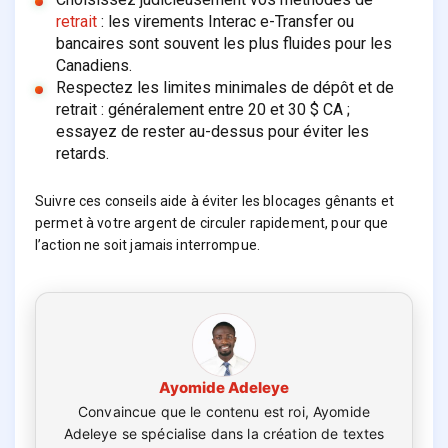
retrait
: les virements Interac e-Transfer ou
bancaires sont souvent les plus fluides pour les
Canadiens.
Respectez les limites minimales de dépôt et de
retrait : généralement entre 20 et 30 $ CA ;
essayez de rester au-dessus pour éviter les
retards.
Suivre ces conseils aide à éviter les blocages gênants et
permet à votre argent de circuler rapidement, pour que
l’action ne soit jamais interrompue.
Ayomide Adeleye
Convaincue que le contenu est roi, Ayomide
Adeleye se spécialise dans la création de textes