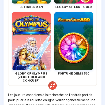
LE FISHERMAN
LEGACY OF LOST GOLD
GLORY OF OLYMPUS
FORTUNE GEMS 500
(ZEUS HOLD AND
CONQUER)
Les joueurs canadiens à la recherche de l’endroit parfait
pour jouer à la roulette en ligne veulent généralement une