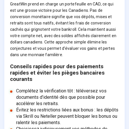
GreatWin prend en charge un portefeuille en CAD, ce qui
est une grosse victoire pour les Canadiens. Pas de
conversion monétaire signifie que vos dépôts, mises et
retraits sont tous natifs, évitant les frais de conversion
cachés qui grignotent votre bankroll. Cela maintient aussi
votre compte net, avec des soldes affichés clairement en
dollars canadiens. Cette approche simple élimine les
conjectures et vous permet d’évaluer vos gains et pertes
dans une monnaie familière.
Conseils rapides pour des paiements
rapides et éviter les pièges bancaires
courants
Complétez la vérification tôt : téléversez vos
documents d’identité dès que possible pour
accélérer les retraits.
Évitez les restrictions liées aux bonus : les dépôts
via Skrill ou Neteller peuvent bloquer les bonus ou
ralentir les paiements.
Choisissez judicieusement vos méthodes de