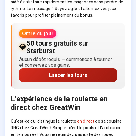
aidé à satisfaire rapidement les exigences sans perdre de
rythme. Le message ? Soyez agile et alternez vos jeux
favoris pour profiter pleinement du bonus.
Offre du jour
50 tours gratuits sur
💎
Starburst
Aucun dépôt requis — commencez à tourner
et conservez vos gains.
Lancer les tours
L’expérience de la roulette en
direct chez GreatWin
Qu’est-ce qui distingue la roulette
en direct
de sa cousine
RNG chez GreatWin ? Simple : c’est le pouls et l’ambiance
en temps réel. Vous ne regardez pas juste des roues