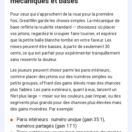
mécaniques et bases
Pour ceux qui s’approchent de la roue pour la première
fois, GreatWin garde les choses simples. La mécanique de
base reflète la roulette standard — choisissez où placer
vos jetons, regardez le croupier faire tourner, et espérez
que la petite balle blanche tombe en votre faveur. Les
mises peuvent être basses, à partir de seulement 30
cents, ce qui est parfait pour expérimenter tranquillement
sans ressentir la douleur.
Les joueurs peuvent choisir parmi les paris intérieurs,
comme placer des jetons sur des numéros simples ou
petits groupes, offrant des gains élevés mais des chances
plus faibles. Les paris extérieurs, quant à eux, lancent un
filet plus large — miser sur les couleurs, pair/impair, ou des
segments plus grands pour des chances plus élevées mais
des gains moindres. Par exemple :
Paris intérieurs : numéro unique (gain 35:1),
numéros partagés (gain 17:1)