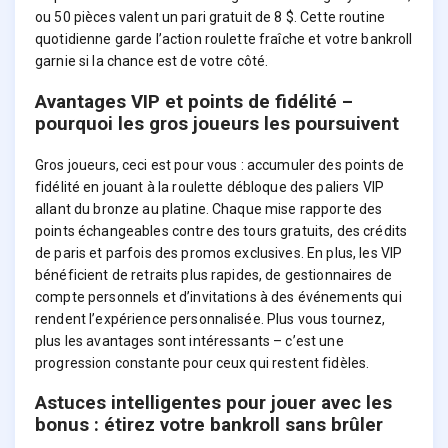
ou 50 pièces valent un pari gratuit de 8 $. Cette routine
quotidienne garde l’action roulette fraîche et votre bankroll
garnie si la chance est de votre côté.
Avantages VIP et points de fidélité –
pourquoi les gros joueurs les poursuivent
Gros joueurs, ceci est pour vous : accumuler des points de
fidélité en jouant à la roulette débloque des paliers VIP
allant du bronze au platine. Chaque mise rapporte des
points échangeables contre des tours gratuits, des crédits
de paris et parfois des promos exclusives. En plus, les VIP
bénéficient de retraits plus rapides, de gestionnaires de
compte personnels et d’invitations à des événements qui
rendent l’expérience personnalisée. Plus vous tournez,
plus les avantages sont intéressants – c’est une
progression constante pour ceux qui restent fidèles.
Astuces intelligentes pour jouer avec les
bonus : étirez votre bankroll sans brûler