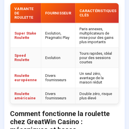
VARIANTE
CARACTÉRISTIQUES
DE
FOURNISSEUR
CLÉS
ROULETTE
Paris annexes,
Super Stake
Evolution,
multiplicateurs de
Roulette
Pragmatic Play
mise pour des gains
plus importants
Tours rapides, idéal
Speed
Evolution
pour des sessions
Roulette
courtes
Un seul zéro,
Roulette
Divers
avantage de la
européenne
fournisseurs
maison réduit
Roulette
Divers
Double zéro, risque
américaine
fournisseurs
plus élevé
Comment fonctionne la roulette
chez GreatWin Casino :